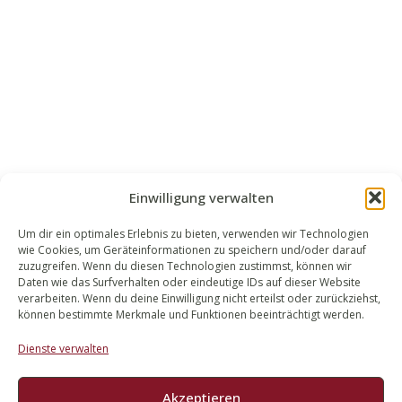
Einwilligung verwalten
Um dir ein optimales Erlebnis zu bieten, verwenden wir Technologien
wie Cookies, um Geräteinformationen zu speichern und/oder darauf
WALEK RECHTSANWÄLT​​E
zuzugreifen. Wenn du diesen Technologien zustimmst, können wir
Daten wie das Surfverhalten oder eindeutige IDs auf dieser Website
Bachstraße 13
verarbeiten. Wenn du deine Einwilligung nicht erteilst oder zurückziehst,
56727 Mayen
können bestimmte Merkmale und Funktionen beeinträchtigt werden.
02651 98 900
Dienste verwalten
info@walek-rechtsanwaelte.de
Akzeptieren