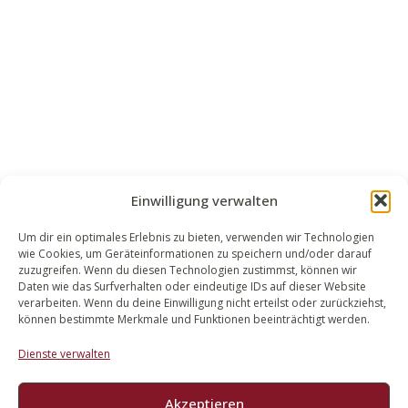
Einwilligung verwalten
Um dir ein optimales Erlebnis zu bieten, verwenden wir Technologien
wie Cookies, um Geräteinformationen zu speichern und/oder darauf
WALEK RECHTSANWÄLT​​E
zuzugreifen. Wenn du diesen Technologien zustimmst, können wir
Daten wie das Surfverhalten oder eindeutige IDs auf dieser Website
Bachstraße 13
verarbeiten. Wenn du deine Einwilligung nicht erteilst oder zurückziehst,
56727 Mayen
können bestimmte Merkmale und Funktionen beeinträchtigt werden.
02651 98 900
Dienste verwalten
info@walek-rechtsanwaelte.de
Akzeptieren