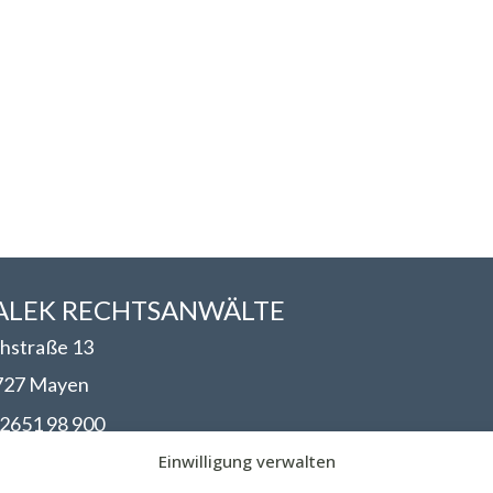
LEK RECHTSANWÄLT​​E
hstraße 13
727 Mayen
2651 98 900
nfo@walek-rechtsanwaelte.de
Einwilligung verwalten