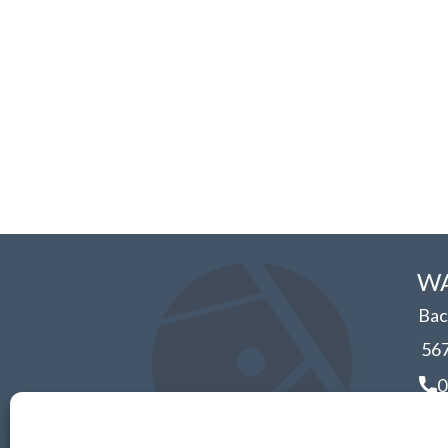
WA
Bac
56
0
i