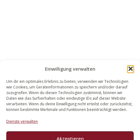
Einwilligung verwalten
Um dir ein optimales Erlebnis zu bieten, verwenden wir Technologien
wie Cookies, um Geräteinformationen zu speichern und/oder darauf
WALEK RECHTSANWÄLT​​E
zuzugreifen. Wenn du diesen Technologien zustimmst, können wir
Daten wie das Surfverhalten oder eindeutige IDs auf dieser Website
Bachstraße 13
verarbeiten. Wenn du deine Einwilligung nicht erteilst oder zurückziehst,
56727 Mayen
können bestimmte Merkmale und Funktionen beeinträchtigt werden.
02651 98 900
Dienste verwalten
info@walek-rechtsanwaelte.de
Akzeptieren