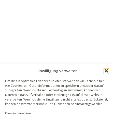
Einwilligung verwalten
Um dir ein optimales Erlebnis zu bieten, verwenden wir Technologien
wie Cookies, um Geräteinformationen zu speichern und/oder darauf
WALEK RECHTSANWÄLT​​E
zuzugreifen. Wenn du diesen Technologien zustimmst, können wir
Daten wie das Surfverhalten oder eindeutige IDs auf dieser Website
Bachstraße 13
verarbeiten. Wenn du deine Einwilligung nicht erteilst oder zurückziehst,
56727 Mayen
können bestimmte Merkmale und Funktionen beeinträchtigt werden.
02651 98 900
Dienste verwalten