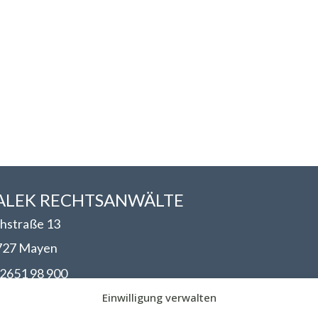
LEK RECHTSANWÄLT​​E
hstraße 13
727 Mayen
2651 98 900
nfo@walek-rechtsanwaelte.de
Einwilligung verwalten