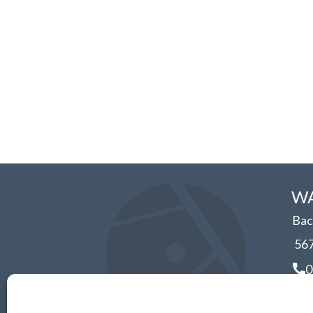
WA
Bac
56
0
i