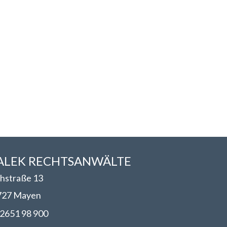
LEK RECHTSANWÄLT​​E
hstraße 13
727 Mayen
2651 98 900