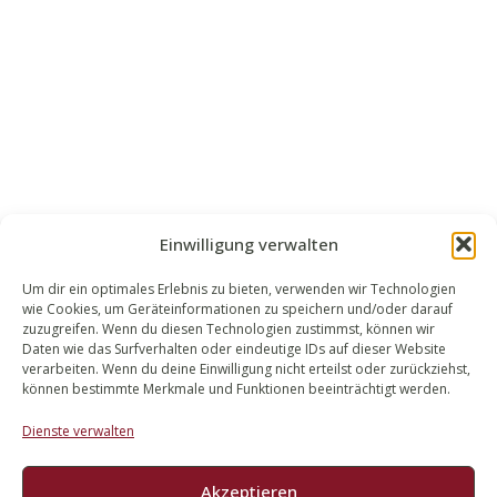
Einwilligung verwalten
Um dir ein optimales Erlebnis zu bieten, verwenden wir Technologien
wie Cookies, um Geräteinformationen zu speichern und/oder darauf
WALEK RECHTSANWÄLT​​E
zuzugreifen. Wenn du diesen Technologien zustimmst, können wir
Daten wie das Surfverhalten oder eindeutige IDs auf dieser Website
Bachstraße 13
verarbeiten. Wenn du deine Einwilligung nicht erteilst oder zurückziehst,
56727 Mayen
können bestimmte Merkmale und Funktionen beeinträchtigt werden.
02651 98 900
Dienste verwalten
info@walek-rechtsanwaelte.de
Akzeptieren