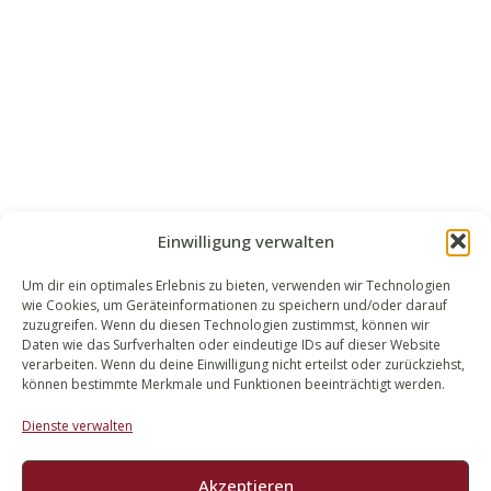
Einwilligung verwalten
Um dir ein optimales Erlebnis zu bieten, verwenden wir Technologien
wie Cookies, um Geräteinformationen zu speichern und/oder darauf
WALEK RECHTSANWÄLT​​E
zuzugreifen. Wenn du diesen Technologien zustimmst, können wir
Daten wie das Surfverhalten oder eindeutige IDs auf dieser Website
Bachstraße 13
verarbeiten. Wenn du deine Einwilligung nicht erteilst oder zurückziehst,
56727 Mayen
können bestimmte Merkmale und Funktionen beeinträchtigt werden.
02651 98 900
Dienste verwalten
info@walek-rechtsanwaelte.de
Akzeptieren