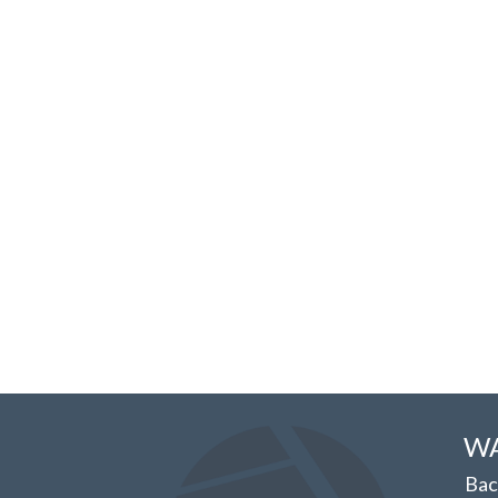
WA
Bac