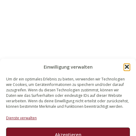
Einwilligung verwalten
Um dir ein optimales Erlebnis zu bieten, verwenden wir Technologien
wie Cookies, um Geräteinformationen zu speichern und/oder darauf
WALEK RECHTSANWÄLT​​E
zuzugreifen. Wenn du diesen Technologien zustimmst, können wir
Daten wie das Surfverhalten oder eindeutige IDs auf dieser Website
Bachstraße 13
verarbeiten. Wenn du deine Einwilligung nicht erteilst oder zurückziehst,
56727 Mayen
können bestimmte Merkmale und Funktionen beeinträchtigt werden.
02651 98 900
Dienste verwalten
info@walek-rechtsanwaelte.de
Akzeptieren