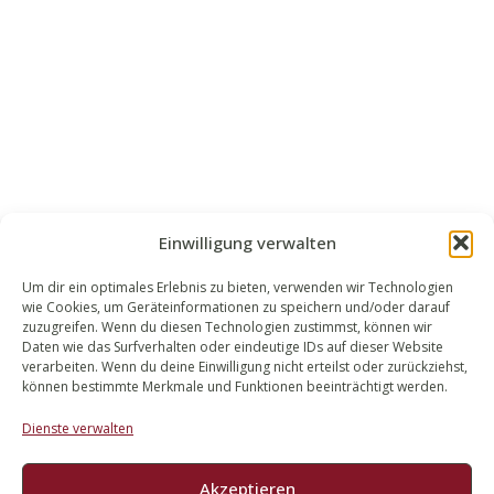
Einwilligung verwalten
Um dir ein optimales Erlebnis zu bieten, verwenden wir Technologien
wie Cookies, um Geräteinformationen zu speichern und/oder darauf
WALEK RECHTSANWÄLT​​E
zuzugreifen. Wenn du diesen Technologien zustimmst, können wir
Daten wie das Surfverhalten oder eindeutige IDs auf dieser Website
Bachstraße 13
verarbeiten. Wenn du deine Einwilligung nicht erteilst oder zurückziehst,
56727 Mayen
können bestimmte Merkmale und Funktionen beeinträchtigt werden.
02651 98 900
Dienste verwalten
info@walek-rechtsanwaelte.de
Akzeptieren