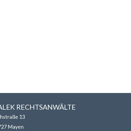
LEK RECHTSANWÄLT​​E
hstraße 13
727 Mayen