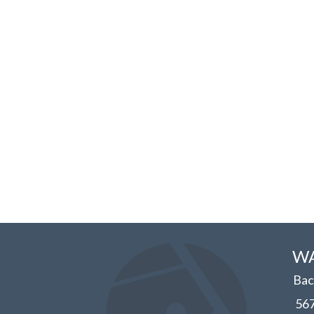
WA
Bac
56