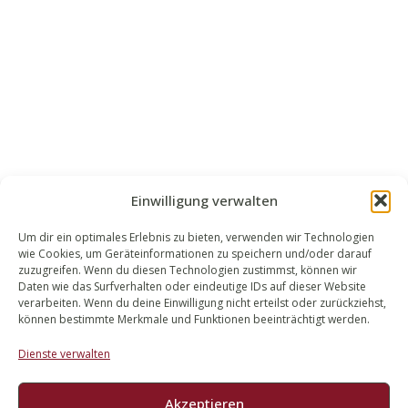
Einwilligung verwalten
Um dir ein optimales Erlebnis zu bieten, verwenden wir Technologien
wie Cookies, um Geräteinformationen zu speichern und/oder darauf
WALEK RECHTSANWÄLT​​E
zuzugreifen. Wenn du diesen Technologien zustimmst, können wir
Daten wie das Surfverhalten oder eindeutige IDs auf dieser Website
Bachstraße 13
verarbeiten. Wenn du deine Einwilligung nicht erteilst oder zurückziehst,
56727 Mayen
können bestimmte Merkmale und Funktionen beeinträchtigt werden.
02651 98 900
Dienste verwalten
info@walek-rechtsanwaelte.de
Akzeptieren