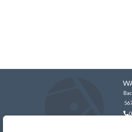
WA
Bac
56
0
i