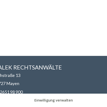
LEK RECHTSANWÄLT​​E
hstraße 13
727 Mayen
2651 98 900
nfo@walek-rechtsanwaelte.de
Einwilligung verwalten