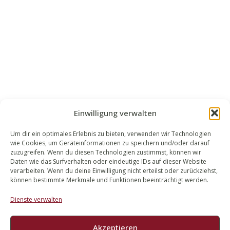
Einwilligung verwalten
Um dir ein optimales Erlebnis zu bieten, verwenden wir Technologien
wie Cookies, um Geräteinformationen zu speichern und/oder darauf
WALEK RECHTSANWÄLT​​E
zuzugreifen. Wenn du diesen Technologien zustimmst, können wir
Daten wie das Surfverhalten oder eindeutige IDs auf dieser Website
Bachstraße 13
verarbeiten. Wenn du deine Einwilligung nicht erteilst oder zurückziehst,
56727 Mayen
können bestimmte Merkmale und Funktionen beeinträchtigt werden.
02651 98 900
Dienste verwalten
info@walek-rechtsanwaelte.de
Akzeptieren