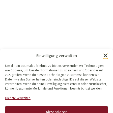
Einwilligung verwalten
Um dir ein optimales Erlebnis zu bieten, verwenden wir Technologien
wie Cookies, um Geräteinformationen zu speichern und/oder darauf
WALEK RECHTSANWÄLT​​E
zuzugreifen. Wenn du diesen Technologien zustimmst, können wir
Daten wie das Surfverhalten oder eindeutige IDs auf dieser Website
Bachstraße 13
verarbeiten. Wenn du deine Einwilligung nicht erteilst oder zurückziehst,
56727 Mayen
können bestimmte Merkmale und Funktionen beeinträchtigt werden.
02651 98 900
Dienste verwalten
info@walek-rechtsanwaelte.de
Akzeptieren