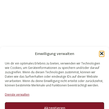
Einwilligung verwalten
Um dir ein optimales Erlebnis zu bieten, verwenden wir Technologien
wie Cookies, um Geräteinformationen zu speichern und/oder darauf
WALEK RECHTSANWÄLT​​E
zuzugreifen. Wenn du diesen Technologien zustimmst, können wir
Daten wie das Surfverhalten oder eindeutige IDs auf dieser Website
Bachstraße 13
verarbeiten. Wenn du deine Einwilligung nicht erteilst oder zurückziehst,
56727 Mayen
können bestimmte Merkmale und Funktionen beeinträchtigt werden.
02651 98 900
Dienste verwalten
info@walek-rechtsanwaelte.de
Akzeptieren