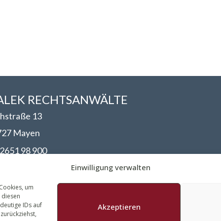
LEK RECHTSANWÄLT​​E
hstraße 13
727 Mayen
2651 98 900
nfo@walek-rechtsanwaelte.de
Einwilligung verwalten
 Cookies, um
 diesen
deutige IDs auf
Akzeptieren
 zurückziehst,