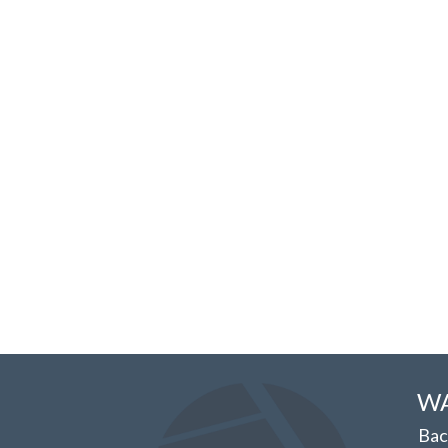
WA
Bac