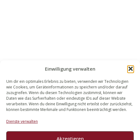
Einwilligung verwalten
Um dir ein optimales Erlebnis zu bieten, verwenden wir Technologien
wie Cookies, um Geräteinformationen zu speichern und/oder darauf
WALEK RECHTSANWÄLT​​E
zuzugreifen. Wenn du diesen Technologien zustimmst, können wir
Daten wie das Surfverhalten oder eindeutige IDs auf dieser Website
Bachstraße 13
verarbeiten. Wenn du deine Einwilligung nicht erteilst oder zurückziehst,
56727 Mayen
können bestimmte Merkmale und Funktionen beeinträchtigt werden.
02651 98 900
Dienste verwalten
info@walek-rechtsanwaelte.de
Akzeptieren