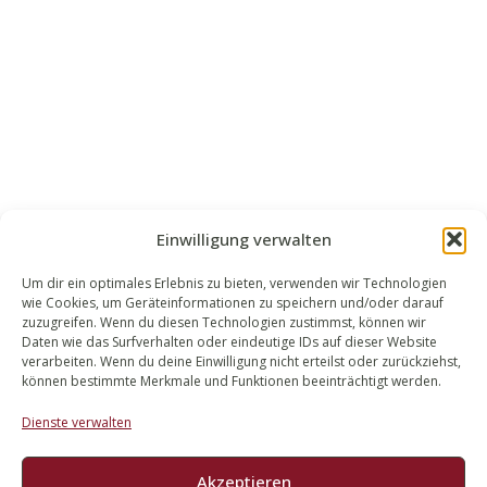
Einwilligung verwalten
Um dir ein optimales Erlebnis zu bieten, verwenden wir Technologien
wie Cookies, um Geräteinformationen zu speichern und/oder darauf
WALEK RECHTSANWÄLT​​E
zuzugreifen. Wenn du diesen Technologien zustimmst, können wir
Daten wie das Surfverhalten oder eindeutige IDs auf dieser Website
Bachstraße 13
verarbeiten. Wenn du deine Einwilligung nicht erteilst oder zurückziehst,
56727 Mayen
können bestimmte Merkmale und Funktionen beeinträchtigt werden.
02651 98 900
Dienste verwalten
info@walek-rechtsanwaelte.de
Akzeptieren