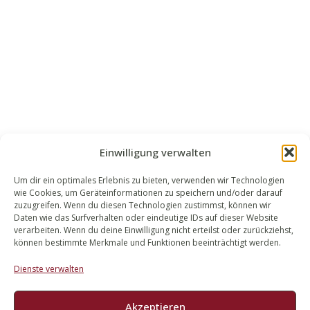
Einwilligung verwalten
Um dir ein optimales Erlebnis zu bieten, verwenden wir Technologien
wie Cookies, um Geräteinformationen zu speichern und/oder darauf
WALEK RECHTSANWÄLT​​E
zuzugreifen. Wenn du diesen Technologien zustimmst, können wir
Daten wie das Surfverhalten oder eindeutige IDs auf dieser Website
Bachstraße 13
verarbeiten. Wenn du deine Einwilligung nicht erteilst oder zurückziehst,
56727 Mayen
können bestimmte Merkmale und Funktionen beeinträchtigt werden.
02651 98 900
Dienste verwalten
info@walek-rechtsanwaelte.de
Akzeptieren