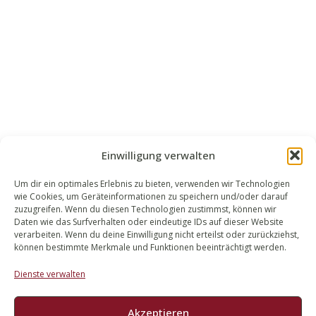
Einwilligung verwalten
Um dir ein optimales Erlebnis zu bieten, verwenden wir Technologien
wie Cookies, um Geräteinformationen zu speichern und/oder darauf
WALEK RECHTSANWÄLT​​E
zuzugreifen. Wenn du diesen Technologien zustimmst, können wir
Daten wie das Surfverhalten oder eindeutige IDs auf dieser Website
Bachstraße 13
verarbeiten. Wenn du deine Einwilligung nicht erteilst oder zurückziehst,
56727 Mayen
können bestimmte Merkmale und Funktionen beeinträchtigt werden.
02651 98 900
Dienste verwalten
info@walek-rechtsanwaelte.de
Akzeptieren