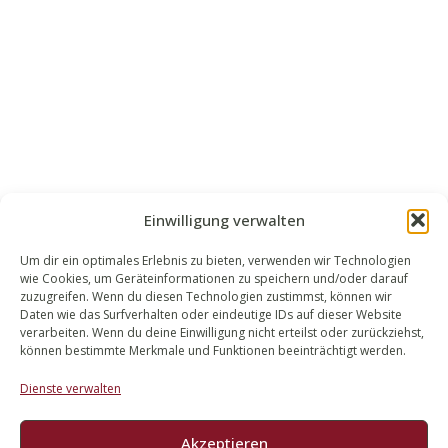
Einwilligung verwalten
Um dir ein optimales Erlebnis zu bieten, verwenden wir Technologien
wie Cookies, um Geräteinformationen zu speichern und/oder darauf
WALEK RECHTSANWÄLT​​E
zuzugreifen. Wenn du diesen Technologien zustimmst, können wir
Daten wie das Surfverhalten oder eindeutige IDs auf dieser Website
Bachstraße 13
verarbeiten. Wenn du deine Einwilligung nicht erteilst oder zurückziehst,
56727 Mayen
können bestimmte Merkmale und Funktionen beeinträchtigt werden.
02651 98 900
Dienste verwalten
info@walek-rechtsanwaelte.de
Akzeptieren