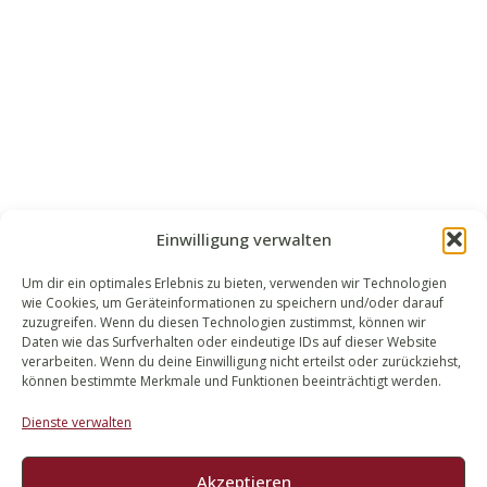
Einwilligung verwalten
Um dir ein optimales Erlebnis zu bieten, verwenden wir Technologien
wie Cookies, um Geräteinformationen zu speichern und/oder darauf
WALEK RECHTSANWÄLT​​E
zuzugreifen. Wenn du diesen Technologien zustimmst, können wir
Daten wie das Surfverhalten oder eindeutige IDs auf dieser Website
Bachstraße 13
verarbeiten. Wenn du deine Einwilligung nicht erteilst oder zurückziehst,
56727 Mayen
können bestimmte Merkmale und Funktionen beeinträchtigt werden.
02651 98 900
Dienste verwalten
info@walek-rechtsanwaelte.de
Akzeptieren