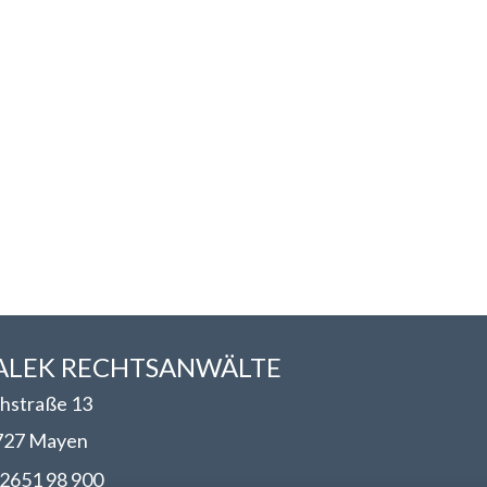
LEK RECHTSANWÄLT​​E
hstraße 13
727 Mayen
2651 98 900