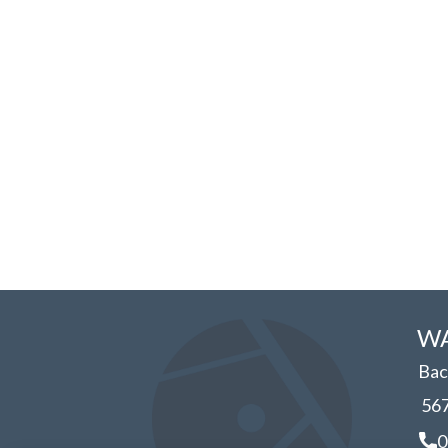
WA
Bac
56
0