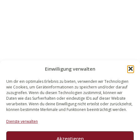
Einwilligung verwalten
Um dir ein optimales Erlebnis zu bieten, verwenden wir Technologien
wie Cookies, um Geräteinformationen zu speichern und/oder darauf
WALEK RECHTSANWÄLT​​E
zuzugreifen. Wenn du diesen Technologien zustimmst, können wir
Daten wie das Surfverhalten oder eindeutige IDs auf dieser Website
Bachstraße 13
verarbeiten. Wenn du deine Einwilligung nicht erteilst oder zurückziehst,
56727 Mayen
können bestimmte Merkmale und Funktionen beeinträchtigt werden.
02651 98 900
Dienste verwalten
info@walek-rechtsanwaelte.de
Akzeptieren