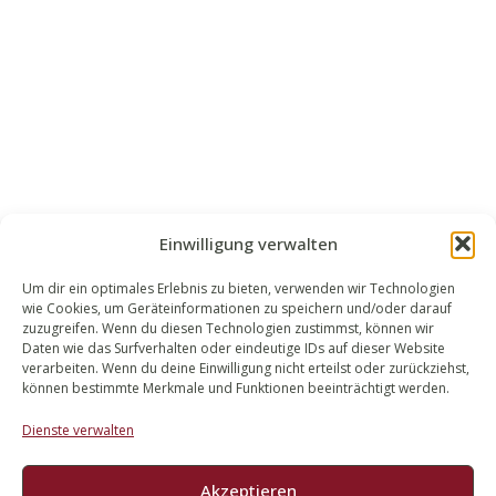
Einwilligung verwalten
Um dir ein optimales Erlebnis zu bieten, verwenden wir Technologien
wie Cookies, um Geräteinformationen zu speichern und/oder darauf
WALEK RECHTSANWÄLT​​E
zuzugreifen. Wenn du diesen Technologien zustimmst, können wir
Daten wie das Surfverhalten oder eindeutige IDs auf dieser Website
Bachstraße 13
verarbeiten. Wenn du deine Einwilligung nicht erteilst oder zurückziehst,
56727 Mayen
können bestimmte Merkmale und Funktionen beeinträchtigt werden.
02651 98 900
Dienste verwalten
info@walek-rechtsanwaelte.de
Akzeptieren