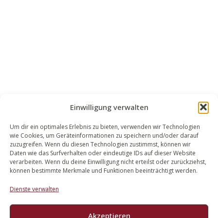
Einwilligung verwalten
Um dir ein optimales Erlebnis zu bieten, verwenden wir Technologien
wie Cookies, um Geräteinformationen zu speichern und/oder darauf
WALEK RECHTSANWÄLT​​E
zuzugreifen. Wenn du diesen Technologien zustimmst, können wir
Daten wie das Surfverhalten oder eindeutige IDs auf dieser Website
Bachstraße 13
verarbeiten. Wenn du deine Einwilligung nicht erteilst oder zurückziehst,
56727 Mayen
können bestimmte Merkmale und Funktionen beeinträchtigt werden.
02651 98 900
Dienste verwalten
info@walek-rechtsanwaelte.de
Akzeptieren