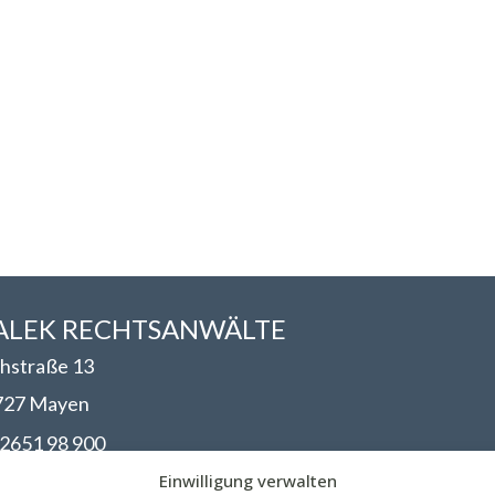
LEK RECHTSANWÄLT​​E
hstraße 13
727 Mayen
2651 98 900
nfo@walek-rechtsanwaelte.de
Einwilligung verwalten