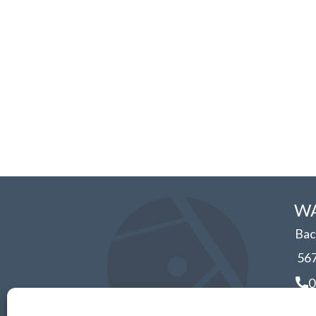
WA
Bac
56
0
i