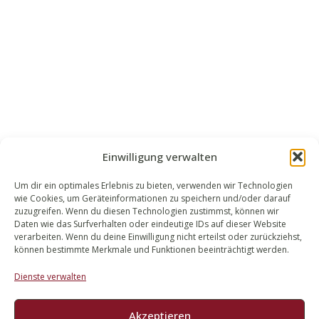
Einwilligung verwalten
Um dir ein optimales Erlebnis zu bieten, verwenden wir Technologien
wie Cookies, um Geräteinformationen zu speichern und/oder darauf
WALEK RECHTSANWÄLT​​E
zuzugreifen. Wenn du diesen Technologien zustimmst, können wir
Daten wie das Surfverhalten oder eindeutige IDs auf dieser Website
Bachstraße 13
verarbeiten. Wenn du deine Einwilligung nicht erteilst oder zurückziehst,
56727 Mayen
können bestimmte Merkmale und Funktionen beeinträchtigt werden.
02651 98 900
Dienste verwalten
info@walek-rechtsanwaelte.de
Akzeptieren