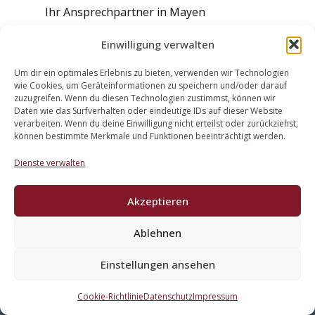
Ihr Ansprechpartner in Mayen
Walek Rechtsanwälte Partnerschaft,
Einwilligung verwalten
Mayen
Telefon: 02651 98 90 77 E-Mail:
Um dir ein optimales Erlebnis zu bieten, verwenden wir Technologien
groh@walek-rechtsanwaelte.de
wie Cookies, um Geräteinformationen zu speichern und/oder darauf
zuzugreifen. Wenn du diesen Technologien zustimmst, können wir
Nehmen Sie jetzt Kontakt auf
– wir melden
Daten wie das Surfverhalten oder eindeutige IDs auf dieser Website
verarbeiten. Wenn du deine Einwilligung nicht erteilst oder zurückziehst,
uns schnell und unkompliziert zurück.
können bestimmte Merkmale und Funktionen beeinträchtigt werden.
Schildern Sie uns kurz Ihren Sachverhalt,
und wir klären gemeinsam, welcher
Dienste verwalten
Handlungsbedarf besteht.
Akzeptieren
Ablehnen
Einstellungen ansehen
Cookie-Richtlinie
Datenschutz
Impressum
WALEK RECHTSANWÄLT​​E