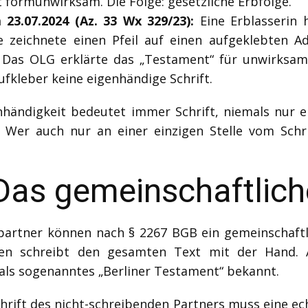
t formunwirksam. Die Folge: gesetzliche Erbfolge.
3.07.2024 (Az. 33 Wx 329/23):
Eine Erblasserin h
ie zeichnete einen Pfeil auf einen aufgeklebten 
. Das OLG erklärte das „Testament“ für unwirksam.
kleber keine eigenhändige Schrift.
genhändigkeit bedeutet immer Schrift, niemals nur 
 Wer auch nur an einer einzigen Stelle vom Schrif
 Das gemeinschaftlic
artner können nach § 2267 BGB ein gemeinschaftlic
iden schreibt den gesamten Text mit der Hand. 
t als sogenanntes „Berliner Testament“ bekannt.
schrift des nicht-schreibenden Partners muss eine ech