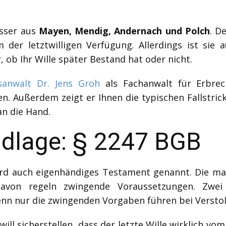
asser aus
Mayen, Mendig, Andernach und Polch
. D
der letztwilligen Verfügung. Allerdings ist sie a
, ob Ihr Wille später Bestand hat oder nicht.
sanwalt Dr. Jens Groh
als Fachanwalt für Erbre
n. Außerdem zeigt er Ihnen die typischen Fallstri
an die Hand.
ndlage: § 2247 BGB
ird auch eigenhändiges Testament genannt. Die maß
davon regeln zwingende Voraussetzungen. Zwei 
enn nur die zwingenden Vorgaben führen bei Verst
will sicherstellen, dass der letzte Wille wirklich 