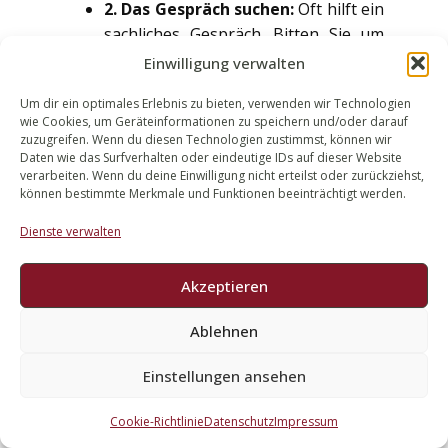
2. Das Gespräch suchen:
Oft hilft ein
sachliches Gespräch. Bitten Sie um
Neuausrichtung oder Abschaltung.
Einwilligung verwalten
Halten Sie das Ergebnis schriftlich
Um dir ein optimales Erlebnis zu bieten, verwenden wir Technologien
fest.
wie Cookies, um Geräteinformationen zu speichern und/oder darauf
3. Anwaltliche Aufforderung:
Bleibt
zuzugreifen. Wenn du diesen Technologien zustimmst, können wir
das Gespräch erfolglos, ist eine
Daten wie das Surfverhalten oder eindeutige IDs auf dieser Website
verarbeiten. Wenn du deine Einwilligung nicht erteilst oder zurückziehst,
anwaltliche Aufforderung zur
können bestimmte Merkmale und Funktionen beeinträchtigt werden.
Beseitigung bzw. Abgabe einer
strafbewehrten
Dienste verwalten
Unterlassungserklärung der nächste
Schritt. Häufig lenkt der Nachbar
Akzeptieren
bereits hier ein.
Ablehnen
4. Einstweilige Verfügung und
Klage:
Bei akuter Beeinträchtigung
Einstellungen ansehen
kann eine einstweilige Verfügung
schnelle Abhilfe schaffen. Andernfalls
Cookie-Richtlinie
Datenschutz
Impressum
lassen sich Beseitigungs-,