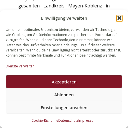
gesamten Landkreis Mayen-Koblenz in
allen Fragen des Erbrechts – auch dann,
Einwilligung verwalten
wenn Familienrecht und Erbrecht
aufeinandertreffen. Weitere Beiträge zum
Um dir ein optimales Erlebnis zu bieten, verwenden wir Technologien
Erbrecht finden Sie in unseren
Rechts-
wie Cookies, um Geräteinformationen zu speichern und/oder darauf
zuzugreifen. Wenn du diesen Technologien zustimmst, können wir
Tipps
. Alle
Fachgebiete
der Kanzlei finden
Daten wie das Surfverhalten oder eindeutige IDs auf dieser Website
Sie hier im Überblick.
verarbeiten. Wenn du deine Einwilligung nicht erteilst oder zurückziehst,
können bestimmte Merkmale und Funktionen beeinträchtigt werden.
Dienste verwalten
Ihr Ansprechpartner in
Mayen – für Erbrecht und
Akzeptieren
erbrechtliche Fragen bei
Trennung und Scheidung
Ablehnen
Einstellungen ansehen
Walek Rechtsanwälte Partnerschaft,
Mayen
Telefon: 02651 98 90 77 E-Mail:
Cookie-Richtlinie
Datenschutz
Impressum
groh@walek-rechtsanwaelte.de