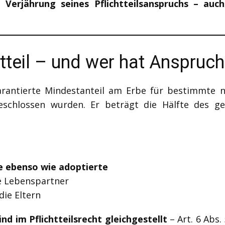
e Verjährung seines Pflichtteilsanspruchs – au
htteil – und wer hat Anspruc
arantierte Mindestanteil am Erbe für bestimmte 
chlossen wurden. Er beträgt die Hälfte des ges
he ebenso wie adoptierte
e Lebenspartner
ie Eltern
nd im Pflichtteilsrecht gleichgestellt
– Art. 6 Abs