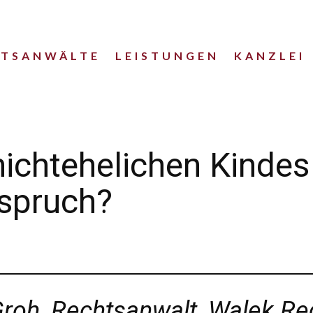
HTSANWÄLTE
LEISTUNGEN
KANZLEI
s nichtehelichen Kinde
nspruch?
Groh, Rechtsanwalt, Walek R