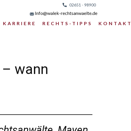
02651 - 98
900
Info@walek-rechtsanwaelte.de
KARRIERE
RECHTS-TIPPS
KONTAK
s – wann
echtsanwälte, Mayen