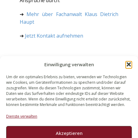
Ansprüche durch.
➔
Mehr über Fachanwalt Klaus Dietrich
Haupt
➔
Jetzt Kontakt aufnehmen
Einwilligung verwalten
Um dir ein optimales Erlebnis zu bieten, verwenden wir Technologien
wie Cookies, um Geräteinformationen zu speichern und/oder darauf
WALEK RECHTSANWÄLT​​E
zuzugreifen. Wenn du diesen Technologien zustimmst, können wir
Daten wie das Surfverhalten oder eindeutige IDs auf dieser Website
Bachstraße 13
verarbeiten. Wenn du deine Einwilligung nicht erteilst oder zurückziehst,
56727 Mayen
können bestimmte Merkmale und Funktionen beeinträchtigt werden.
02651 98 900
Dienste verwalten
info@walek-rechtsanwaelte.de
Akzeptieren