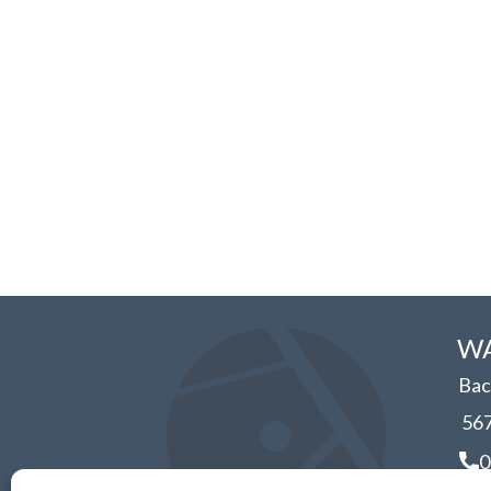
WA
Bac
56
0