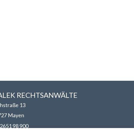
LEK RECHTSANWÄLT​​E
hstraße 13
727 Mayen
2651 98 900