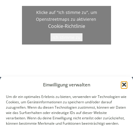
Klicke auf "Ich stimme zu", um
Openstreetmaps zu aktivieren
Cookie-Richtlinie
Ich stimme zu
Einwilligung verwalten
Um dir ein optimales Erlebnis zu bieten, verwenden wir Technologien wie
WALEK RECHTSANWÄLT​​E
Cookies, um Geräteinformationen zu speichern und/oder darauf
Bachstraße 13
zuzugreifen. Wenn du diesen Technologien zustimmst, können wir Daten
wie das Surfverhalten oder eindeutige IDs auf dieser Website
56727 Mayen
verarbeiten. Wenn du deine Einwilligung nicht erteilst oder zurückziehst,
können bestimmte Merkmale und Funktionen beeinträchtigt werden.
02651-98 900