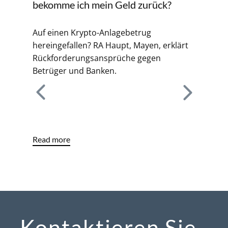
bekomme ich mein Geld zurück?
Kün
Auf einen Krypto-Anlagebetrug
oder
hereingefallen? RA Haupt, Mayen, erklärt
Maye
Rückforderungsansprüche gegen
Kün
Betrüger und Banken.
BEE
Read more
Read
Kontaktieren Sie