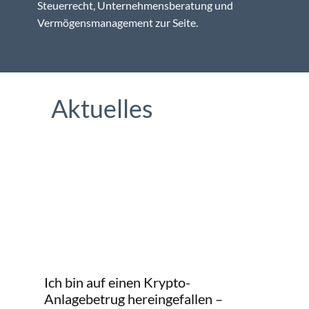
Steuerrecht, Unternehmensberatung und
Vermögensmanagement zur Seite.
Aktuelles
Mir
Sch
Ich bin auf einen Krypto-
wel
Anlagebetrug hereingefallen –